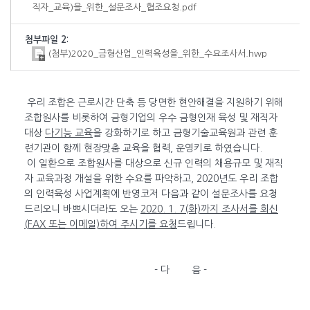
직자_교육)을_위한_설문조사_협조요청.pdf
첨부파일 2:
(첨부)2020_금형산업_인력육성을_위한_수요조사서.hwp
우리 조합은 근로시간 단축 등 당면한 현안해결을 지원하기 위해
조합원사를 비롯하여 금형기업의 우수 금형인재 육성 및 재직자
대상
다기능 교육
을 강화하기로 하고 금형기술교육원과 관련 훈
련기관이 함께 현장맞춤 교육을 협력, 운영키로 하였습니다.
이 일환으로 조합원사를 대상으로 신규 인력의 채용규모 및 재직
자 교육과정 개설을 위한 수요를 파악하고, 2020년도 우리 조합
의 인력육성 사업계획에 반영코저 다음과 같이 설문조사를 요청
드리오니 바쁘시더라도 오는
2020. 1. 7(화)까지 조사서를 회신
(FAX 또는 이메일)하여 주시기를 요청
드립니다.
- 다 음 -