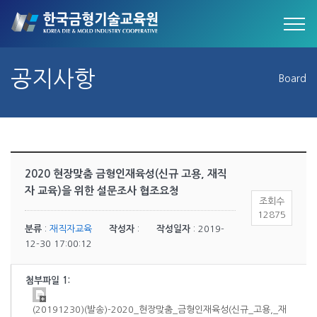
공지사항
Board
2020 현장맞춤 금형인재육성(신규 고용, 재직
자 교육)을 위한 설문조사 협조요청
조회수
12875
분류
:
재직자교육
작성자
:
작성일자
: 2019-
12-30 17:00:12
첨부파일 1:
(20191230)(발송)-2020_현장맞춤_금형인재육성(신규_고용,_재