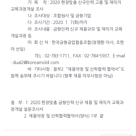
가. 목 적 : 2020 현장맞춤 신규인력 고용 및 재직자
교육과정개설 조사
나. 조사대상 : 조합원사 및 금형기업
다. 조사기간 : 2020. 1. 7(화)까지
라. 조사내용 : 금형인력 신규 채용규모 및 재직자 교육
개설과정 등
마. 회 신 처 : 한국금형공업협동조합(정명환 이사, 조현
아 선임)
TEL : 02-783-1711, FAX : 02-784-5937, E-mail
: dual2@koreamold.com
바. 기타사항 : 첨부2. “채용약정 및 산학협력 협약서”도
함께 송부해 주시기 바랍니다.(향후 채용 의무사항은 아님)
첨 부 : 1. 2020 현장맞춤 금형인력 신규 채용 및 재직자 교육과
정개설 설문조사서
2. 채용약정 및 산학협력협약서(양식) 1부. 끝.